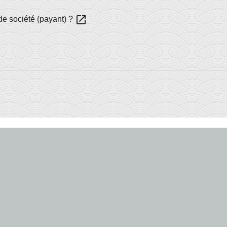
open_in_new
de société (payant) ?