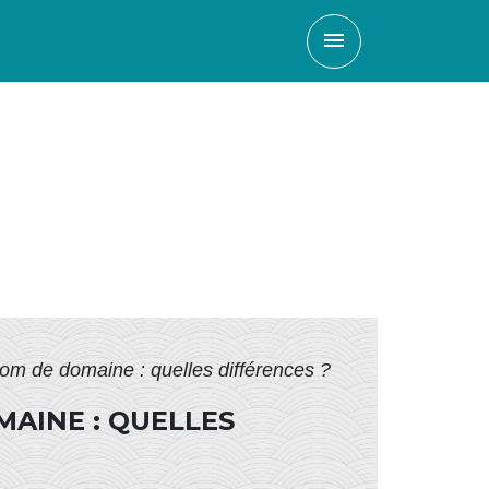
menu
m de domaine : quelles différences ?
AINE : QUELLES