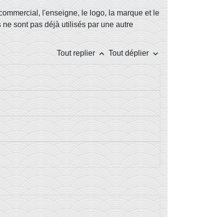
commercial, l'enseigne, le logo, la marque et le
ls ne sont pas déjà utilisés par une autre
keyboard_arrow_up
keyboard_arrow_down
Tout replier
Tout déplier