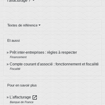
l'affacturage ?
Textes de référence
Et aussi
Prêt inter-entreprises : règles à respecter
Financement
Compte courant d'associé : fonctionnement et fiscalité
Fiscalité
Pour en savoir plus
open_in_new
L'affacturage
Banque de France