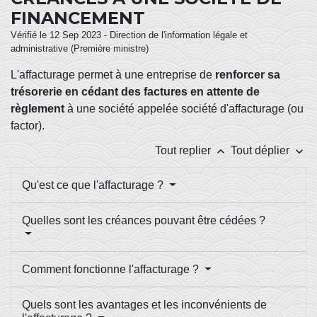
FINANCEMENT
Vérifié le 12 Sep 2023 - Direction de l'information légale et
administrative (Première ministre)
L'affacturage permet à une entreprise de
renforcer sa
trésorerie en cédant des factures en attente de
règlement
à une société appelée société d'affacturage (ou
factor
).
keyboard_arrow_up
keyboard_arrow_down
Tout replier
Tout déplier
Qu'est ce que l'affacturage ?
Quelles sont les créances pouvant être cédées ?
Comment fonctionne l'affacturage ?
Quels sont les avantages et les inconvénients de