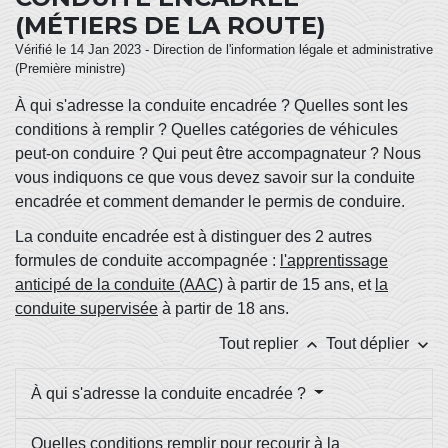
(MÉTIERS DE LA ROUTE)
Vérifié le 14 Jan 2023 - Direction de l'information légale et administrative
(Première ministre)
À qui s'adresse la conduite encadrée ? Quelles sont les
conditions à remplir ? Quelles catégories de véhicules
peut-on conduire ? Qui peut être accompagnateur ? Nous
vous indiquons ce que vous devez savoir sur la conduite
encadrée et comment demander le permis de conduire.
La conduite encadrée est à distinguer des 2 autres
formules de conduite accompagnée :
l'apprentissage
anticipé de la conduite (AAC)
à partir de 15 ans, et
la
conduite supervisée
à partir de 18 ans.
keyboard_arrow_up
keyboard_arrow_down
Tout replier
Tout déplier
À qui s'adresse la conduite encadrée ?
Quelles conditions remplir pour recourir à la