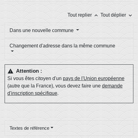
keyboard_arrow_up
keyboard_arrow_down
Tout replier
Tout déplier
Dans une nouvelle commune
Changement d'adresse dans la même commune
Attention :
warning
Si vous êtes citoyen d'un
pays de l'Union européenne
(autre que la France), vous devez faire une
demande
d'inscription spécifique
.
Textes de référence