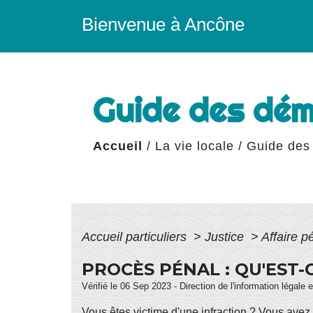
Bienvenue à Ancône
Guide des dé
Accueil
/
La vie locale
/
Guide des
Accueil particuliers
>
Justice
>
Affaire 
PROCÈS PÉNAL : QU'EST-C
Vérifié le 06 Sep 2023 - Direction de l'information légale 
Vous êtes victime d'une
infraction
? Vous avez 