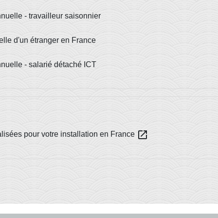
nuelle - travailleur saisonnier
uelle d'un étranger en France
nnuelle - salarié détaché ICT
open_in_new
isées pour votre installation en France