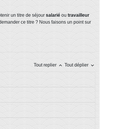
enir un titre de séjour
salarié
ou
travailleur
r demander ce titre ? Nous faisons un point sur
keyboard_arrow_up
keyboard_arrow_down
Tout replier
Tout déplier