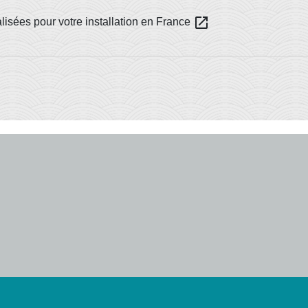
open_in_new
isées pour votre installation en France