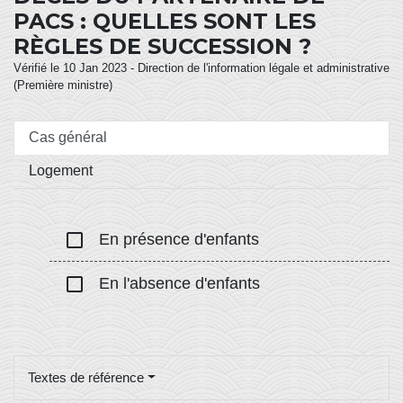
PACS : QUELLES SONT LES
RÈGLES DE SUCCESSION ?
Vérifié le 10 Jan 2023 - Direction de l'information légale et administrative
(Première ministre)
Cas général
Logement
check_box_outline_blank
En présence d'enfants
check_box_outline_blank
En l'absence d'enfants
Textes de référence