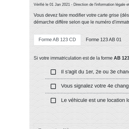
Vérifié le 01 Jan 2021 - Direction de l'information légale 
Vous devez faire modifier votre carte grise (d
démarche diffère selon que le numéro d'immatri
Forme AB 123 CD
Forme 123 AB 01
Si votre immatriculation est de la forme
AB 12
check_box_outline_blank
Il s'agit du 1er, 2e ou 3e chan
check_box_outline_blank
Vous signalez votre 4e changem
check_box_outline_blank
Le véhicule est une location l