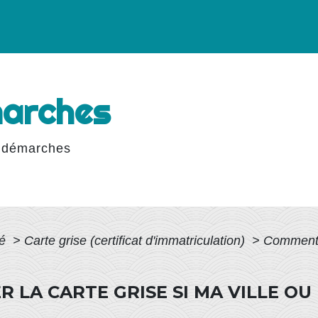
marches
 démarches
té
>
Carte grise (certificat d'immatriculation)
>
Comment f
 LA CARTE GRISE SI MA VILLE O