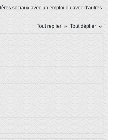
tères sociaux avec un emploi ou avec d'autres
keyboard_arrow_up
keyboard_arrow_down
Tout replier
Tout déplier