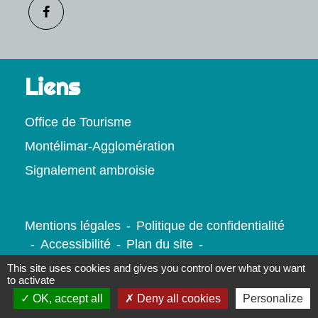
Liens
Office de Tourisme
Montélimar-Agglomération
Signalement ambroisie
Mentions légales
-
Politique de confidentialité
-
Accessibilité
-
Plan du site
-
Gestion des cookies
This site uses cookies and gives you control over what you want
to activate
OK, accept all
Deny all cookies
Personalize
Site créé en partenariat avec Réseau des Communes