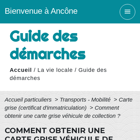
Bienvenue à Ancône
menu
Guide des
démarches
Accueil
/
La vie locale
/
Guide des
démarches
Accueil particuliers
>
Transports - Mobilité
>
Carte
grise (certificat d'immatriculation)
>
Comment
obtenir une carte grise véhicule de collection ?
COMMENT OBTENIR UNE
CARTE GRISE VÉHICULE DE