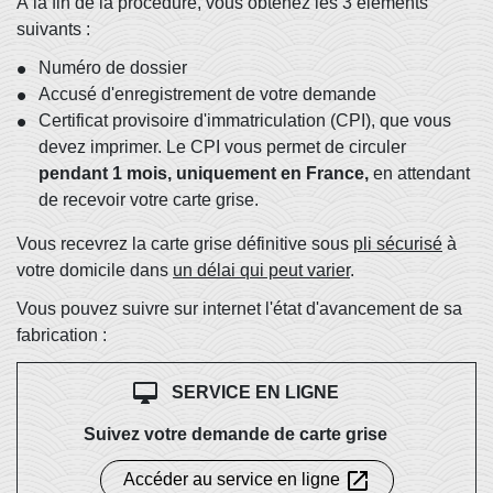
À la fin de la procédure, vous obtenez les 3 éléments
suivants :
Numéro de dossier
Accusé d'enregistrement de votre demande
Certificat provisoire d'immatriculation (CPI), que vous
devez imprimer. Le CPI vous permet de circuler
pendant 1 mois, uniquement en France,
en attendant
de recevoir votre carte grise.
Vous recevrez la carte grise définitive sous
pli sécurisé
à
votre domicile dans
un délai qui peut varier
.
Vous pouvez suivre sur internet l'état d'avancement de sa
fabrication :
desktop_mac
SERVICE EN LIGNE
Suivez votre demande de carte grise
open_in_new
Accéder au service en ligne