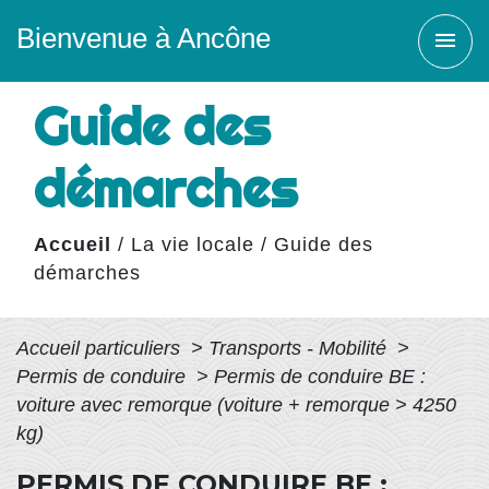
Bienvenue à Ancône
menu
Guide des
démarches
Accueil
/
La vie locale
/
Guide des
démarches
Accueil particuliers
>
Transports - Mobilité
>
Permis de conduire
>
Permis de conduire BE :
voiture avec remorque (voiture + remorque > 4250
kg)
PERMIS DE CONDUIRE BE :