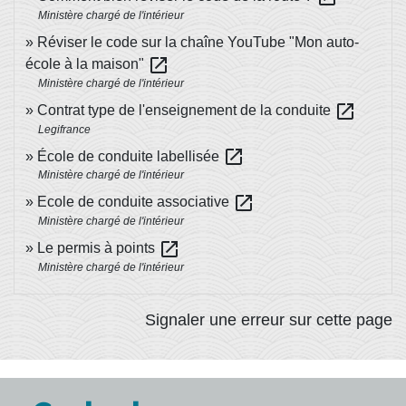
Ministère chargé de l'intérieur
Réviser le code sur la chaîne YouTube "Mon auto-
open_in_new
école à la maison"
Ministère chargé de l'intérieur
open_in_new
Contrat type de l'enseignement de la conduite
Legifrance
open_in_new
École de conduite labellisée
Ministère chargé de l'intérieur
open_in_new
Ecole de conduite associative
Ministère chargé de l'intérieur
open_in_new
Le permis à points
Ministère chargé de l'intérieur
Signaler une erreur sur cette page