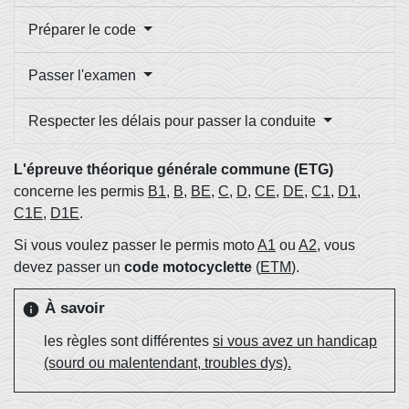
Préparer le code
Passer l'examen
Respecter les délais pour passer la conduite
L'épreuve théorique générale commune (ETG)
concerne les permis
B1
,
B
,
BE
,
C
,
D
,
CE
,
DE
,
C1
,
D1
,
C1E
,
D1E
.
Si vous voulez passer le permis moto
A1
ou
A2
, vous
devez passer un
code motocyclette
(
ETM
).
À savoir
info
les règles sont différentes
si vous avez un handicap
(sourd ou malentendant, troubles dys).