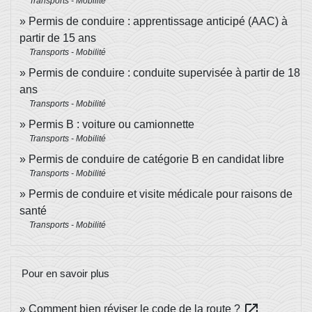
Transports - Mobilité
Permis de conduire : apprentissage anticipé (AAC) à
partir de 15 ans
Transports - Mobilité
Permis de conduire : conduite supervisée à partir de 18
ans
Transports - Mobilité
Permis B : voiture ou camionnette
Transports - Mobilité
Permis de conduire de catégorie B en candidat libre
Transports - Mobilité
Permis de conduire et visite médicale pour raisons de
santé
Transports - Mobilité
Pour en savoir plus
open_in_new
Comment bien réviser le code de la route ?