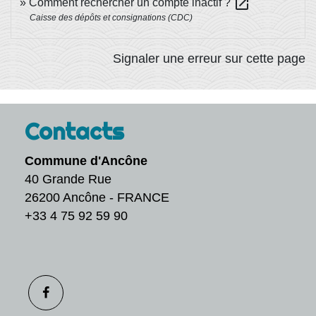
open_in_new
Comment rechercher un compte inactif ?
Caisse des dépôts et consignations (CDC)
Signaler une erreur sur cette page
Contacts
Commune d'Ancône
40 Grande Rue
26200 Ancône - FRANCE
+33 4 75 92 59 90