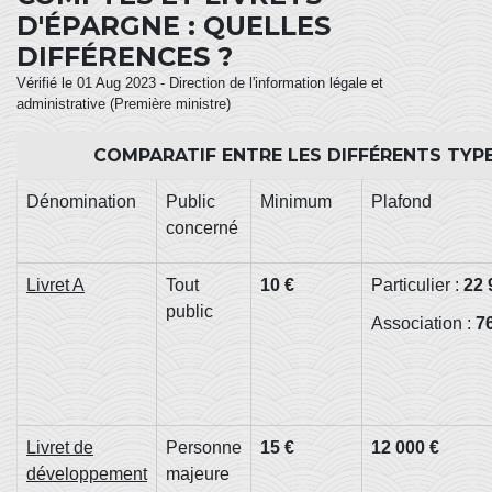
D'ÉPARGNE : QUELLES
DIFFÉRENCES ?
Vérifié le 01 Aug 2023 - Direction de l'information légale et
administrative (Première ministre)
COMPARATIF ENTRE LES DIFFÉRENTS TYP
Dénomination
Public
Minimum
Plafond
concerné
Livret A
Tout
10 €
Particulier :
22 
public
Association :
7
Livret de
Personne
15 €
12 000 €
développement
majeure