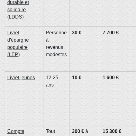
durable et
solidaire
(LDDS)
Livret
Personne
30 €
7 700 €
d'épargne
à
populaire
revenus
(LEP)
modestes
Livret jeunes
12-25
10 €
1 600 €
ans
Compte
Tout
300 €
à
15 300 €