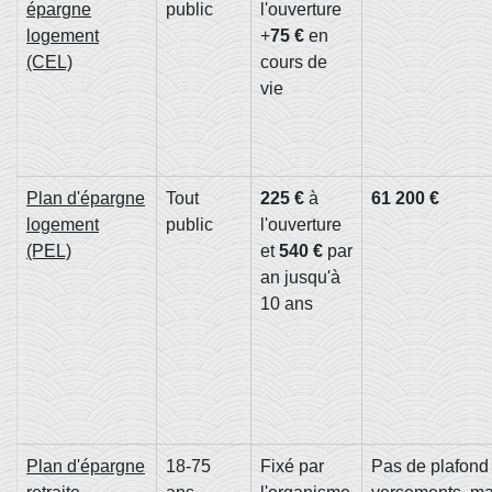
épargne
public
l'ouverture
logement
+
75 €
en
(CEL)
cours de
vie
Plan d'épargne
Tout
225 €
à
61 200 €
logement
public
l'ouverture
(PEL)
et
540 €
par
an jusqu'à
10 ans
Plan d'épargne
18-75
Fixé par
Pas de plafond