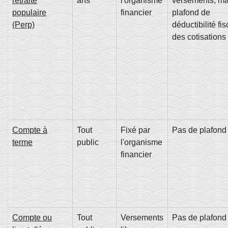
retraite
ans
l'organisme
versements, ma
populaire
financier
plafond de
(Perp)
déductibilité fi
des cotisations
Compte à
Tout
Fixé par
Pas de plafond
terme
public
l'organisme
financier
Compte ou
Tout
Versements
Pas de plafond