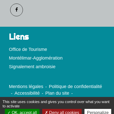
Liens
Office de Tourisme
Montélimar-Agglomération
Signalement ambroisie
Mentions légales
-
Politique de confidentialité
-
Accessibilité
-
Plan du site
-
Gestion des cookies
This site uses cookies and gives you control over what you want
to activate
OK, accept all
Deny all cookies
Personalize
Site créé en partenariat avec Réseau des Communes