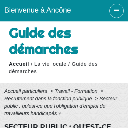
Bienvenue à Ancône
menu
Guide des
démarches
Accueil
/
La vie locale
/
Guide des
démarches
Accueil particuliers
>
Travail - Formation
>
Recrutement dans la fonction publique
>
Secteur
public : qu'est-ce que l'obligation d'emploi de
travailleurs handicapés ?
SECTEUR PUBLIC : QU'EST-CE