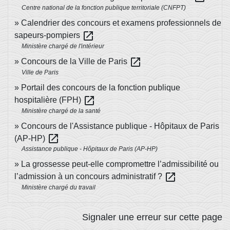
Centre national de la fonction publique territoriale (CNFPT)
Calendrier des concours et examens professionnels de
open_in_new
sapeurs-pompiers
Ministère chargé de l'intérieur
open_in_new
Concours de la Ville de Paris
Ville de Paris
Portail des concours de la fonction publique
open_in_new
hospitalière (FPH)
Ministère chargé de la santé
Concours de l'Assistance publique - Hôpitaux de Paris
open_in_new
(AP-HP)
Assistance publique - Hôpitaux de Paris (AP-HP)
La grossesse peut-elle compromettre l’admissibilité ou
open_in_new
l’admission à un concours administratif ?
Ministère chargé du travail
Signaler une erreur sur cette page