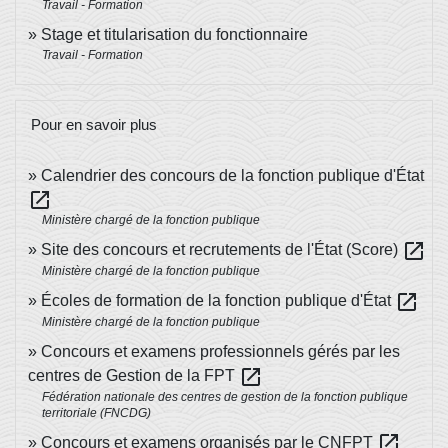
Travail - Formation
Stage et titularisation du fonctionnaire
Travail - Formation
Pour en savoir plus
Calendrier des concours de la fonction publique d'État
open_in_new
Ministère chargé de la fonction publique
open_in_new
Site des concours et recrutements de l'État (Score)
Ministère chargé de la fonction publique
open_in_new
Écoles de formation de la fonction publique d'État
Ministère chargé de la fonction publique
Concours et examens professionnels gérés par les
open_in_new
centres de Gestion de la FPT
Fédération nationale des centres de gestion de la fonction publique
territoriale (FNCDG)
open_in_new
Concours et examens organisés par le CNFPT