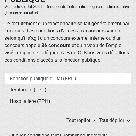
Vérifié le 07 Jul 2023 - Direction de l'information légale et administrative
(Première ministre)
Le recrutement d'un fonctionnaire se fait généralement par
concours. Les conditions d'accès aux concours varient
selon qu'il s'agit d'un concours externe, interne ou d'un
concours appelé
3
è
concours
et du niveau de l'emploi
visé : emploi de catégorie A, B ou C. Nous vous détaillons
ces conditions d'accès à la fonction publique.
Fonction publique d'État (FPE)
Territoriale (FPT)
Hospitalière (FPH)
keyboard_arrow_up
keyboard_arrow_down
Tout replier
Tout déplier
Quelles conditions faut-il remplir pour devenir