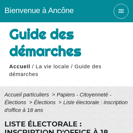
Bienvenue à Ancône
menu
Guide des
démarches
Accueil
/
La vie locale
/
Guide des
démarches
Accueil particuliers
>
Papiers - Citoyenneté -
Élections
>
Élections
>
Liste électorale : inscription
d'office à 18 ans
LISTE ÉLECTORALE :
INSCRIPTION D'OFFICE À 18