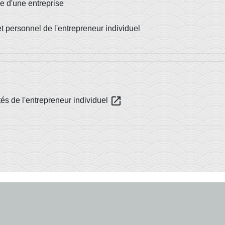
re d'une entreprise
t personnel de l'entrepreneur individuel
open_in_new
ltés de l'entrepreneur individuel