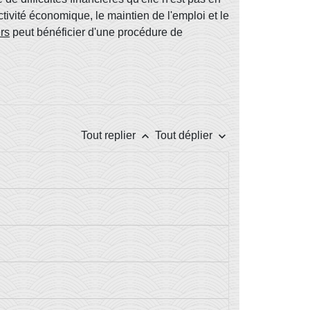
ctivité économique, le maintien de l'emploi et le
rs
peut bénéficier d'une procédure de
keyboard_arrow_up
keyboard_arrow_down
Tout replier
Tout déplier