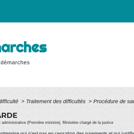
marches
 démarches
ifficulté
>
Traitement des difficultés
>
Procédure de sa
ARDE
et administrative (Première ministre), Ministère chargé de la justice
treprise qui n'est pas en
cessation des paiements
et qui justif