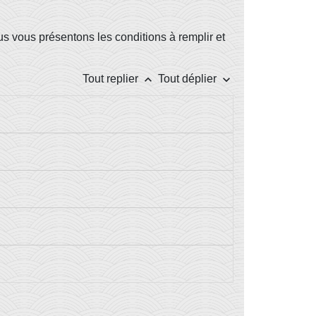
us vous présentons les conditions à remplir et
keyboard_arrow_up
keyboard_arrow_down
Tout replier
Tout déplier