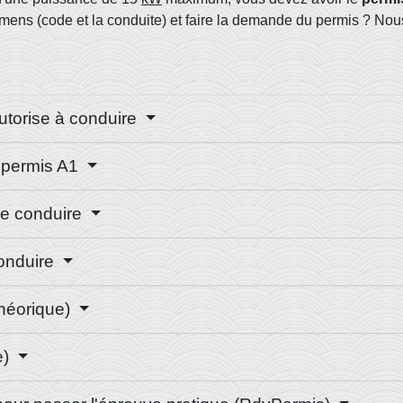
ens (code et la conduite) et faire la demande du permis ? Nou
autorise à conduire
e permis A1
de conduire
conduire
héorique)
e)