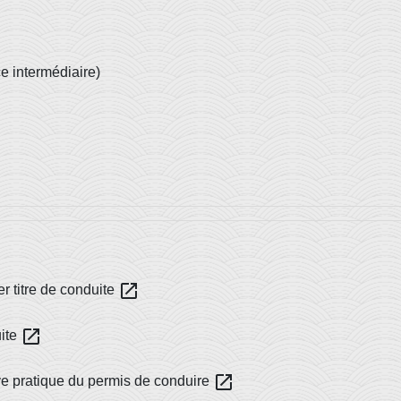
e intermédiaire)
open_in_new
er titre de conduite
open_in_new
uite
open_in_new
ve pratique du permis de conduire