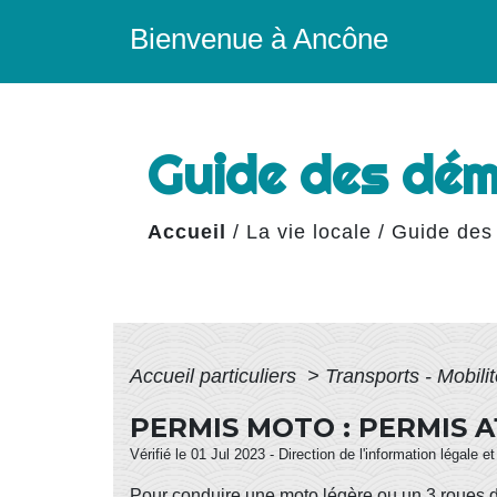
Bienvenue à Ancône
Guide des dé
Accueil
/
La vie locale
/
Guide des
Accueil particuliers
>
Transports - Mobili
PERMIS MOTO : PERMIS A
Vérifié le 01 Jul 2023 - Direction de l'information légale e
Pour conduire une
moto légère
ou un 3 roues 