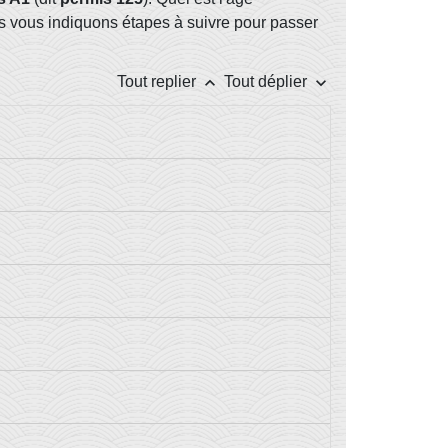
s vous indiquons étapes à suivre pour passer
keyboard_arrow_up
keyboard_arrow_down
Tout replier
Tout déplier