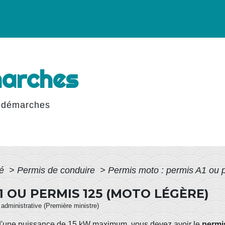
marches
 démarches
té
>
Permis de conduire
>
Permis moto : permis A1 ou 
1 OU PERMIS 125 (MOTO LÉGÈRE)
t administrative (Première ministre)
d'une puissance de 15
kW
maximum, vous devez avoir le
permi