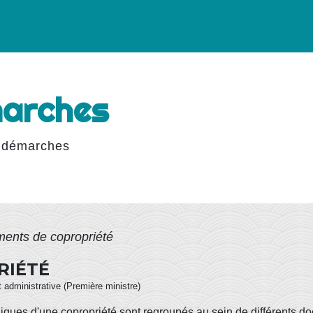
marches
 démarches
ents de copropriété
RIÉTÉ
et administrative (Première ministre)
niques d'une copropriété sont regroupés au sein de différents do